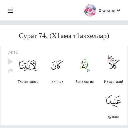
Хьаьша
Сурат 74, (Х1ама т1акхеллар)
74
:
16
Тха аяташта
хиннав
Боккъал из
Из хургдац!
духьал