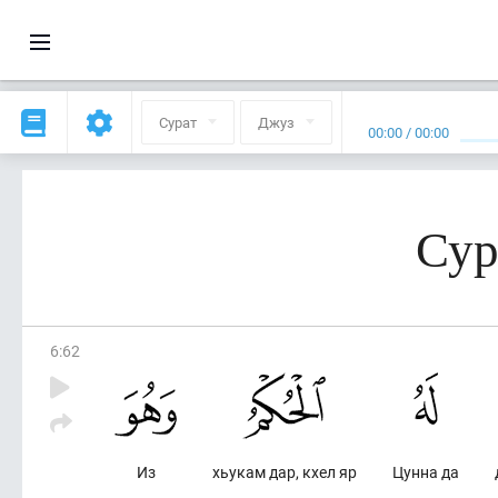
Сурат
Джуз
00:00
/
00:00
Сур
6
:
62
Из
хьукам дар, кхел яр
Цунна да