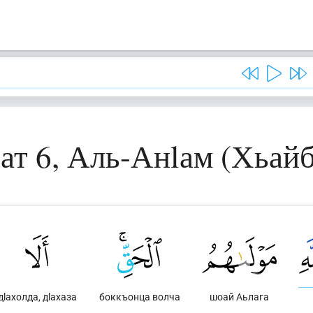
ат 6, Аль-Анlам (Хьай
дlахолда, дlахаза
боккъонца волча
шоай Аьлага