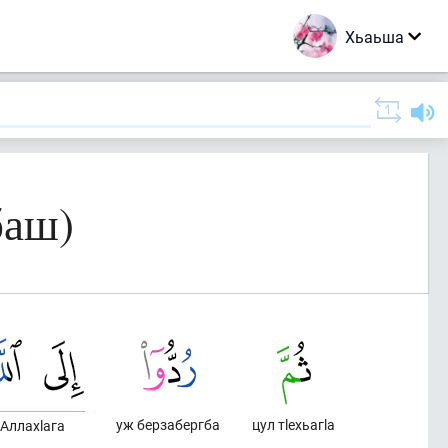
Хьаьша
баш)
уж берзабергба
цул тlехьагlа
Аллахlага