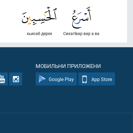
хьисаб дерех
Сихагlвар вар а ва
МОБИЛЬНИ ПРИЛОЖЕНИ
Google Play
App Store