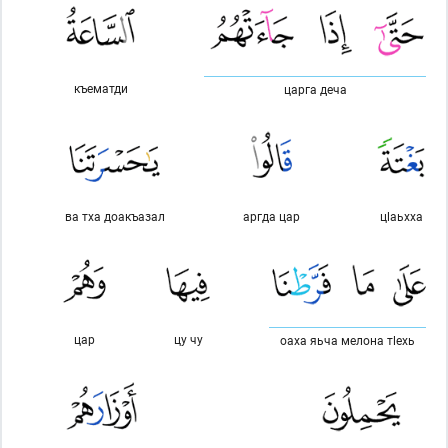
къематди
царга деча
ва тха доакъазал
аргда цар
цlаьхха
цар
цу чу
оаха яьча мелона тlехь