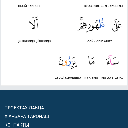
шоай къинош
текхадергда, дlахьоргда
дlахозалда, дlахалда
шоай бовкъашта
цар дlахьошдар
из хlама
ма во а да-кх
ПРОЕКТАХ ЛАЬЦА
ХIАНЗАРА ТАРОНАШ
КОНТАКТЫ