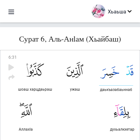
Хьаьша
Сурат 6, Аль-Анlам (Хьайбаш)
6
:
31
шоаш харцдаьраш
ужаш
даькъазабаьннаб
Аллахlа
духьалкхетар