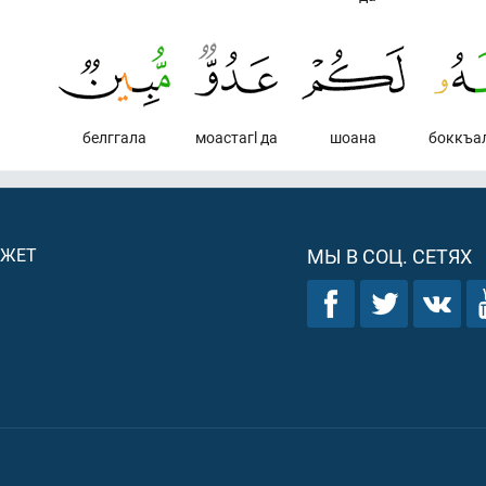
белггала
моастагl да
шоана
боккъал
ДЖЕТ
МЫ В СОЦ. СЕТЯХ