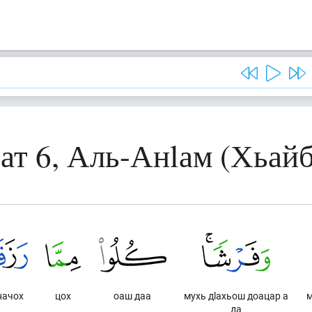
ат 6, Аль-Анlам (Хьай
начох
цох
оаш даа
мухь дlахьош доацар а
м
да