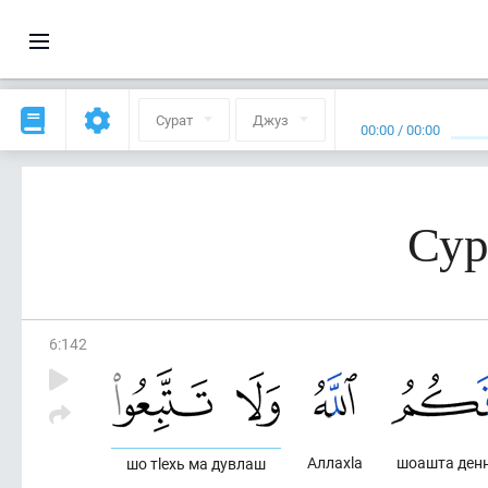
Сурат
Джуз
00:00
/
00:00
Сур
6
:
142
Аллахlа
шоашта ден
шо тlехь ма дувлаш