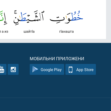
 а из
шайтlа
гlанашта
МОБИЛЬНИ ПРИЛОЖЕНИ
Google Play
App Store