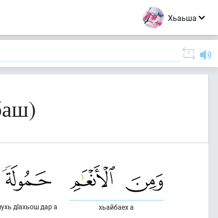
Хьаьша
баш)
ухь дlахьош дар а
хьайбаех а