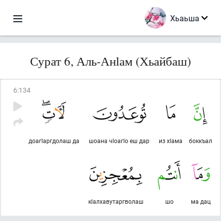
Хьаьша
Сурат 6, Аль-Анlам (Хьайбаш)
6
:
134
доагlаргдолаш да
шоана чlоагlо еш дар
из хlама
боккъал
кlалхавутаргволаш
шо
ма дац