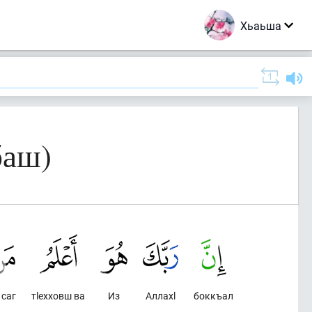
Хьаьша
баш)
 саг
тlехховш ва
Из
Аллахl
боккъал