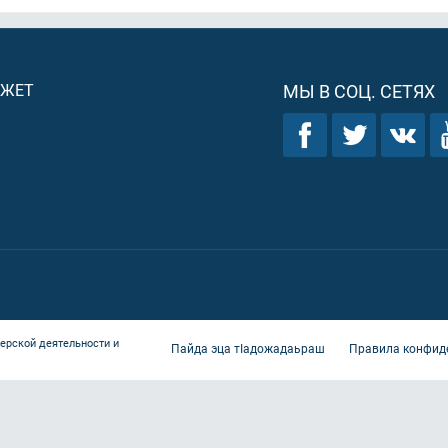
ДЖЕТ
МЫ В СОЦ. СЕТЯХ
ерской деятельности и
Пайда эца тIадожадаьраш
Правила конфид