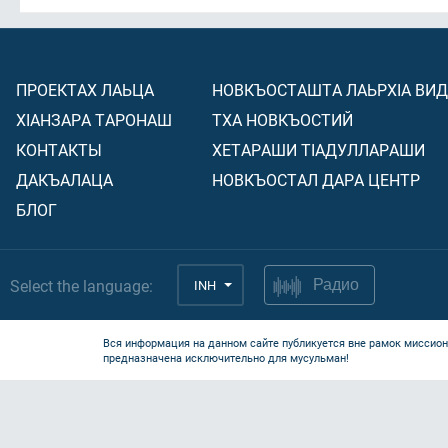
ПРОЕКТАХ ЛАЬЦА
НОВКЪОСТАШТА ЛАЬРХIА ВИ
ХIАНЗАРА ТАРОНАШ
ТХА НОВКЪОСТИЙ
КОНТАКТЫ
ХЕТАРАШИ ТIАДУЛЛАРАШИ
ДАКЪАЛАЦА
НОВКЪОСТАЛ ДАРА ЦЕНТР
БЛОГ
Select the language:
INH
Радио
Вся информация на данном сайте публикуется вне рамок миссион
предназначена исключительно для мусульман!