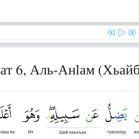
ат 6, Аль-Анlам (Хьай
ховш ва
Из
тувлалур
из
Ший наькъах