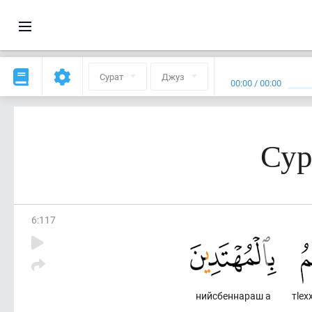
Сурат
Джуз
00:00
/
00:00
Сур
6
:
117
нийсбеннараш а
тlех