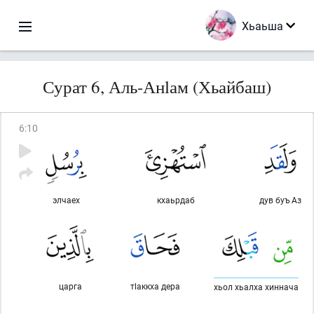
Хьаьша
Сурат 6, Аль-Анlам (Хьайбаш)
6
:
10
элчаех
кхаьрдаб
дув буъ Аз
царга
тlаккха дера
хьол хьалха хиннача