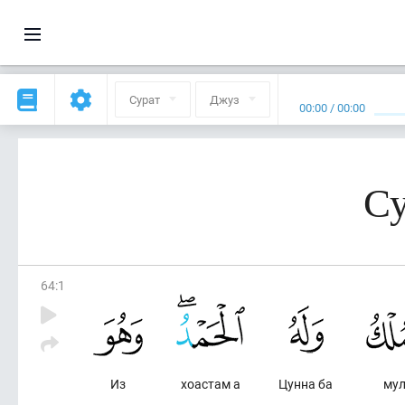
Сурат
Джуз
00:00
/
00:00
Су
64
:
1
Из
хоастам а
Цунна ба
му