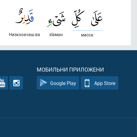
Низкхоачаш ва
хlаман
масса
МОБИЛЬНИ ПРИЛОЖЕНИ
Google Play
App Store