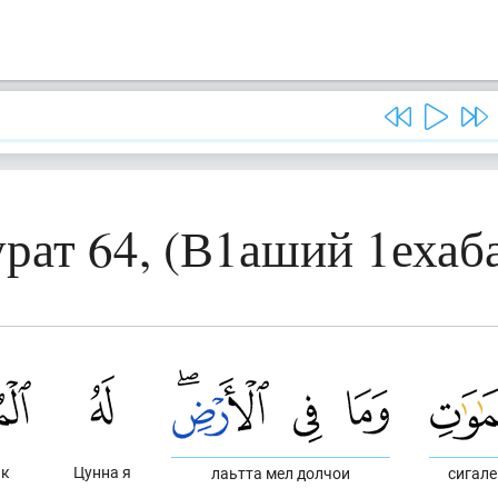
рат 64, (В1аший 1ехаб
лк
Цунна я
лаьтта мел долчои
сигал