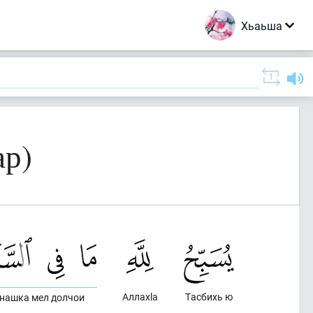
Хьаьша
ар)
Аллахlа
Тасбихь ю
енашка мел долчои