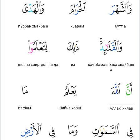
гlурбан хьайба а
хьарам
бутт а
шоана ховргдолаш да
из
кач хlамаш эхка хьайбаш
а
из хlам
Шийна ховш
Аллахl хилар