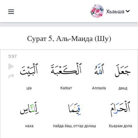
Хьаьша
Сурат 5, Аль-Маида (Шу)
5
:
97
цlа
Каlбат
Аллахlа
даьд
наха
пайда беш, оттар долаш
Хьарам дола