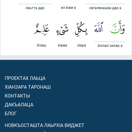
из хlам а
лаьтта дар
сигаленашка дар а
Ховш
хlама
хlара
Аллахl хилар а
ПРОЕКТАХ ЛАЬЦА
ХIАНЗАРА ТАРОНАШ
КОНТАКТЫ
ДАКЪАЛАЦА
БЛОГ
НОВКЪОСТАШТА ЛАЬРХIА ВИДЖЕТ