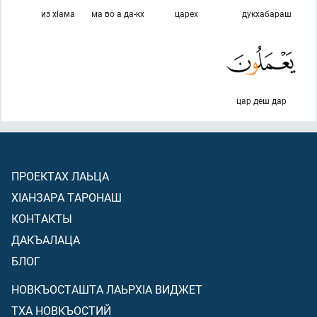
из хlама
ма во а да-кх
царех
дукхабараш
цар деш дар
ПРОЕКТАХ ЛАЬЦА
ХIАНЗАРА ТАРОНАШ
КОНТАКТЫ
ДАКЪАЛАЦА
БЛОГ
НОВКЪОСТАШТА ЛАЬРХIА ВИДЖЕТ
ТХА НОВКЪОСТИЙ