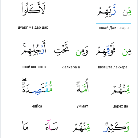
дуарг ма дар цар
шоай Даьлагара
шоай когашта
кlалхара а
шоашта лакхера
нийса
уммат
царех да