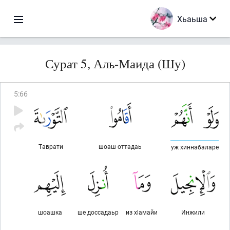
Хьаьша
Сурат 5, Аль-Маида (Шу)
5
:
66
Таврати
шоаш оттадаь
уж хиннабаларе
шоашка
ше доссадаьр
из хlамайи
Инжили