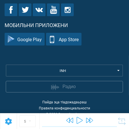
МОБИЛЬНИ ПРИЛОЖЕНИ
Google Play
App Store
INH
Радио
Пайда эца тIадожадаьраш
Правила конфиденциальности
©
2026
Quran Academy
5