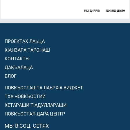
им дилла
шоаш дале
ПРОЕКТАХ ЛАЬЦА
ХIАНЗАРА ТАРОНАШ
КОНТАКТЫ
ДАКЪАЛАЦА
БЛОГ
НОВКЪОСТАШТА ЛАЬРХIА ВИДЖЕТ
ТХА НОВКЪОСТИЙ
ХЕТАРАШИ ТIАДУЛЛАРАШИ
НОВКЪОСТАЛ ДАРА ЦЕНТР
МЫ В СОЦ. СЕТЯХ