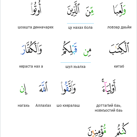
шоашта денначарех
ловзар даьйи
цу нахах бола
кераста нах а
китаб
шул хьалха
нагахь
Аллахlах
шо кхералаш
доттагlий баь,
новкъостий баь