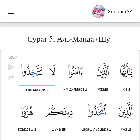
Хьаьша
Сурат 5, Аль-Маида (Шу)
5
:
57
им диллараш
ужаш
хlай
оаш ма лувца
кхардаши
шуна ди
шоаш лувцараш
ужаш