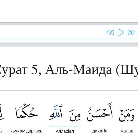
урат 5, Аль-Маида (Ш
а
хьукам даргахь
дикагlа
малав
Аллахlал