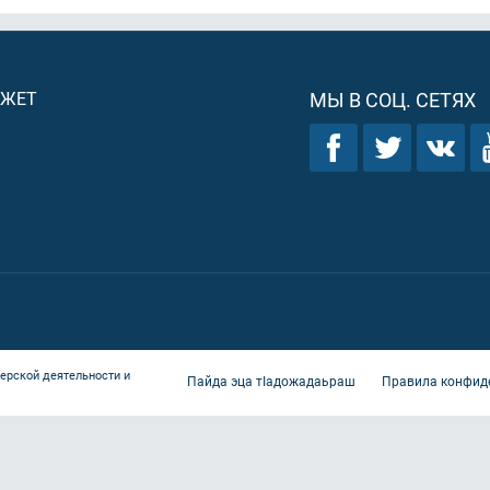
ДЖЕТ
МЫ В СОЦ. СЕТЯХ
ерской деятельности и
Пайда эца тIадожадаьраш
Правила конфид