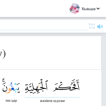
Хьаьша
у)
лех цар
жахlила хьукам