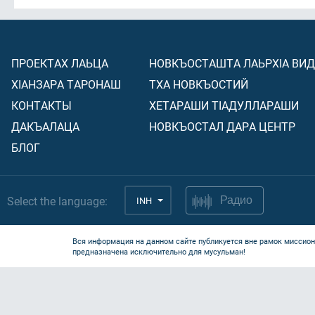
ПРОЕКТАХ ЛАЬЦА
НОВКЪОСТАШТА ЛАЬРХIА ВИ
ХIАНЗАРА ТАРОНАШ
ТХА НОВКЪОСТИЙ
КОНТАКТЫ
ХЕТАРАШИ ТIАДУЛЛАРАШИ
ДАКЪАЛАЦА
НОВКЪОСТАЛ ДАРА ЦЕНТР
БЛОГ
Select the language:
INH
Радио
Вся информация на данном сайте публикуется вне рамок миссион
предназначена исключительно для мусульман!