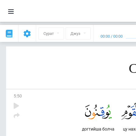
Сурат
Джуз
00:00
/
00:00
С
5
:
50
догтийша болча
цу нах