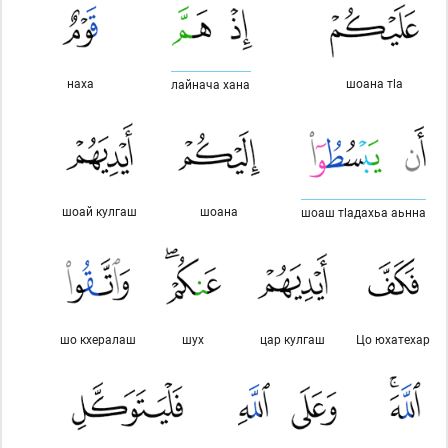
наха
шоана тlа
лайнача хана
шоай кулгаш
шоана
шоаш тlадахьа аьнна
шо кхералаш
шух
цар кулгаш
Цо юхатехар