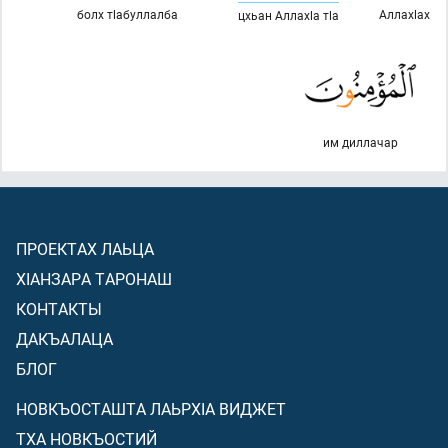
болх тlабуллалба
Аллахlах
цхьан Аллахlа тlа
им диллачар
ПРОЕКТАХ ЛАЬЦА
ХIАНЗАРА ТАРОНАШ
КОНТАКТЫ
ДАКЪАЛАЦА
БЛОГ
НОВКЪОСТАШТА ЛАЬРХIА ВИДЖЕТ
ТХА НОВКЪОСТИЙ