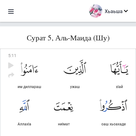
Хьаьша
Сурат 5, Аль-Маида (Шу)
5
:
11
им диллараш
ужаш
хlай
Аллахlа
ниlмат
оаш хьоахаде