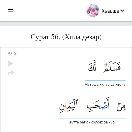
Хьаьша
Сурат 56, (Хила дезар)
56
:
91
Маьрша хилар да хьона
аьтта оагlон охлоех ва хьо