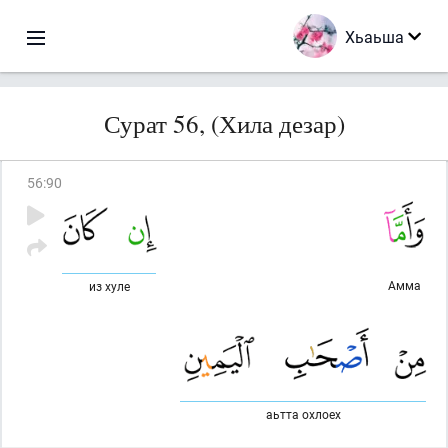
Хьаьша
Сурат 56, (Хила дезар)
56
:
90
Амма
из хуле
аьтта охлоех