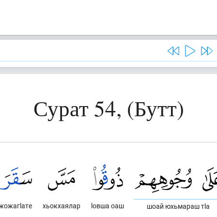
Сурат 54, (Бутт)
жожагlате
хьокхаялар
lовша оаш
шоай юхьмараш тlа