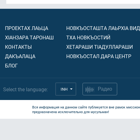
ПРОЕКТАХ ЛАЬЦА
НОВКЪОСТАШТА ЛАЬРХIА ВИ
ХIАНЗАРА ТАРОНАШ
ТХА НОВКЪОСТИЙ
КОНТАКТЫ
ХЕТАРАШИ ТIАДУЛЛАРАШИ
ДАКЪАЛАЦА
НОВКЪОСТАЛ ДАРА ЦЕНТР
БЛОГ
Select the language:
INH
Радио
Вся информация на данном сайте публикуется вне рамок миссион
предназначена исключительно для мусульман!