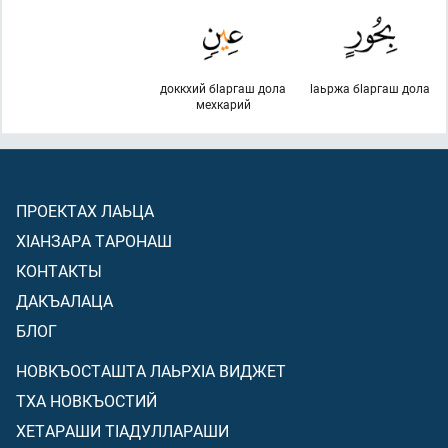
доккхий бlаргаш дола
lаьржа бlаргаш дола
мехкарий
ПРОЕКТАХ ЛАЬЦА
ХIАНЗАРА ТАРОНАШ
КОНТАКТЫ
ДАКЪАЛАЦА
БЛОГ
НОВКЪОСТАШТА ЛАЬРХIА ВИДЖЕТ
ТХА НОВКЪОСТИЙ
ХЕТАРАШИ ТIАДУЛЛАРАШИ