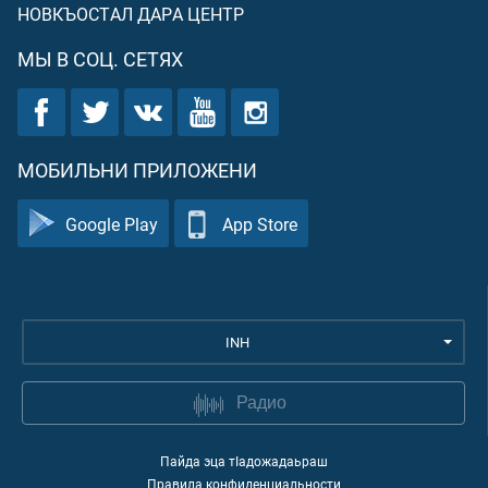
НОВКЪОСТАЛ ДАРА ЦЕНТР
МЫ В СОЦ. СЕТЯХ
МОБИЛЬНИ ПРИЛОЖЕНИ
Google Play
App Store
INH
Радио
Пайда эца тIадожадаьраш
Правила конфиденциальности