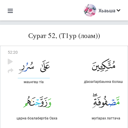
Хьаьша
Сурат 52, (Т1ур (лоам))
52
:
20
дlаоагlарбаьнна болаш
маьнгеш тlа
царна боалабергба Оаха
мугlарах латтача