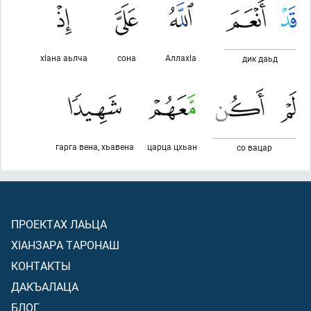
хlана аьлча
сона
Аллахlа
дик даьд
гарга вена, хьавена
царца цхьан
со вацар
ПРОЕКТАХ ЛАЬЦА
ХIАНЗАРА ТАРОНАШ
КОНТАКТЫ
ДАКЪАЛАЦА
БЛОГ