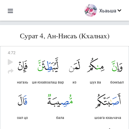
Хьаьша
Сурат 4, Ан-Нисаъ (Кхалнах)
4
:
72
нагахь
ше юхавоалаш вар
из
шух ва
боккъал
оал цо
бала
шоага кхаьчача