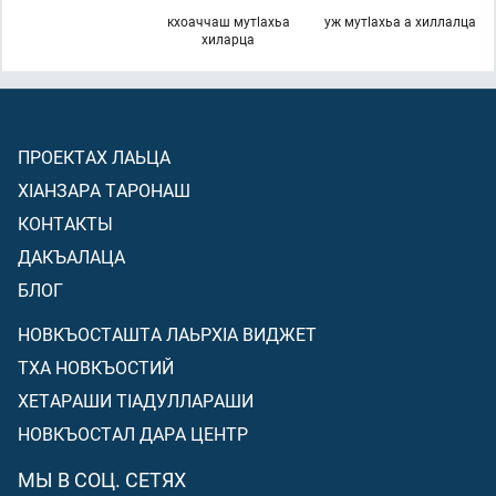
кхоаччаш мутlахьа
уж мутlахьа а хиллалца
хиларца
ПРОЕКТАХ ЛАЬЦА
ХIАНЗАРА ТАРОНАШ
КОНТАКТЫ
ДАКЪАЛАЦА
БЛОГ
НОВКЪОСТАШТА ЛАЬРХIА ВИДЖЕТ
ТХА НОВКЪОСТИЙ
ХЕТАРАШИ ТIАДУЛЛАРАШИ
НОВКЪОСТАЛ ДАРА ЦЕНТР
МЫ В СОЦ. СЕТЯХ