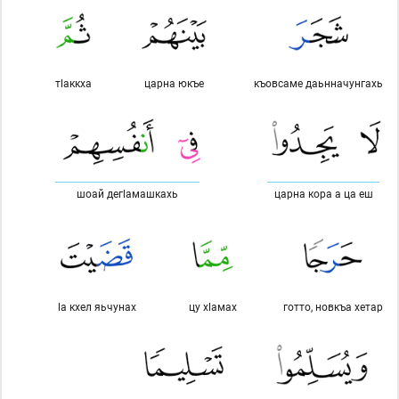
тlаккха
царна юкъе
къовсаме даьнначунгахь
шоай дегlамашкахь
царна кора а ца еш
lа кхел яьчунах
цу хlамах
готто, новкъа хетар