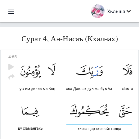
Хьаьша
Сурат 4, Ан-Нисаъ (Кхалнах)
4
:
65
хьа Даьлах дув ма буъ Аз
хlаьта
уж им дилла ма бац
цу хlамангахь
хьога цар кхел яйтталца