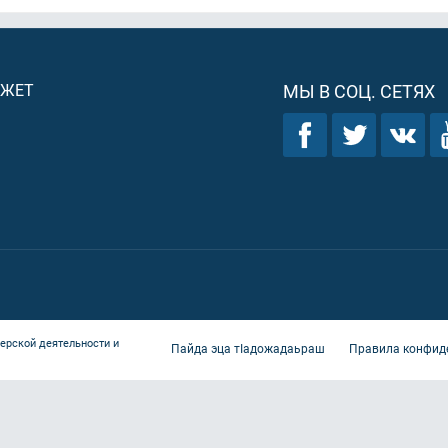
ДЖЕТ
МЫ В СОЦ. СЕТЯХ
ерской деятельности и
Пайда эца тIадожадаьраш
Правила конфид