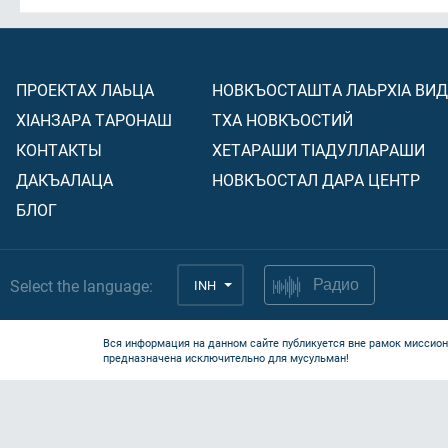
ПРОЕКТАХ ЛАЬЦА
НОВКЪОСТАШТА ЛАЬРХIА ВИ
ХIАНЗАРА ТАРОНАШ
ТХА НОВКЪОСТИЙ
КОНТАКТЫ
ХЕТАРАШИ ТIАДУЛЛАРАШИ
ДАКЪАЛАЦА
НОВКЪОСТАЛ ДАРА ЦЕНТР
БЛОГ
Select the language:
INH
Радио
Вся информация на данном сайте публикуется вне рамок миссион
предназначена исключительно для мусульман!