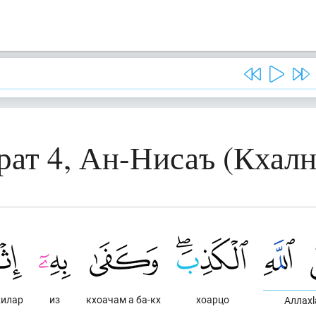
рат 4, Ан-Нисаъ (Кхалн
хилар
из
кхоачам а ба-кх
хоарцо
Аллахl