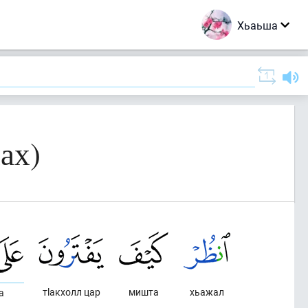
Хьаьша
ах)
тlакхолл цар
мишта
хьажал
а