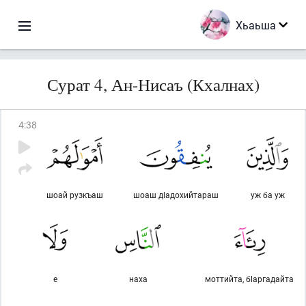
Хьаьша
Сурат 4, Ан-Нисаъ (Кхалнах)
4
:
38
шоай рузкъаш
шоаш дlадохийтараш
уж ба уж
е
наха
моттийта, бlаргадайта