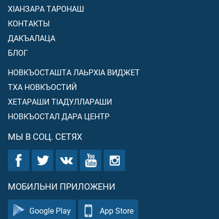
ХIАНЗАРА ТАРОНАШ
КОНТАКТЫ
ДАКЪАЛАЦА
БЛОГ
НОВКЪОСТАШТА ЛАЬРХIА ВИДЖЕТ
ТХА НОВКЪОСТИЙ
ХЕТАРАШИ ТIАДУЛЛАРАШИ
НОВКЪОСТАЛ ДАРА ЦЕНТР
МЫ В СОЦ. СЕТЯХ
МОБИЛЬНИ ПРИЛОЖЕНИ
Google Play
App Store