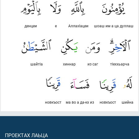
денцеи
е
Аллахlацеи
шоаш им а ца дуллаш
шайтlа
хиннар
из саг
тlеххьарча
новкъост
ма во а да-кх из
новкъост
шийна
ПРОЕКТАХ ЛАЬЦА