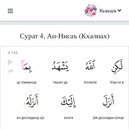
Хьаьша
Сурат 4, Ан-Нисаъ (Кхалнах)
4
:
166
цу хlаманца
тешал ду
Аллахlа
Хlаьта а
из доссадаьд Цо
хьога
Ше доссадаьчунца