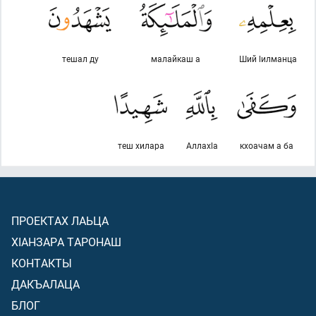
тешал ду
малайкаш а
Ший lилманца
теш хилара
Аллахlа
кхоачам а ба
ПРОЕКТАХ ЛАЬЦА
ХIАНЗАРА ТАРОНАШ
КОНТАКТЫ
ДАКЪАЛАЦА
БЛОГ