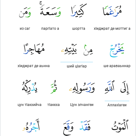
из саг
паргlато а
шортта
хlиджрат де моттиг а
хlиджрат де аьнна
ше араваьннар
ший цlагlар
цун тlакхийча
тlаккха
Цун элчангеи
Аллахlагеи