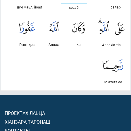
цун маьл, йоал
валар
сецаб
Гешт деш
Аллахl
ва
Аллахlа тlа
Къахетаме
ПРОЕКТАХ ЛАЬЦА
ХIАНЗАРА ТАРОНАШ
КОНТАКТЫ