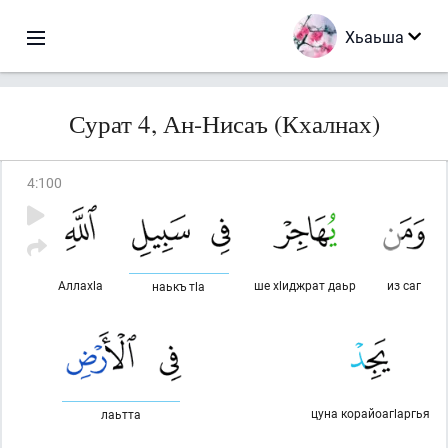
Хьаьша
Сурат 4, Ан-Нисаъ (Кхалнах)
4
:
100
Аллахlа
ше хlиджрат даьр
из саг
наькъ тlа
цуна корайоагlаргья
лаьтта