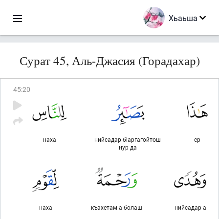
Хьаьша
Сурат 45, Аль-Джасия (Горадахар)
45
:
20
наха
нийсадар бlаргагойтош
ер
нур да
наха
къахетам а болаш
нийсадар а