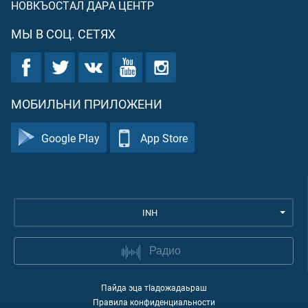
НОВКЪОСТАЛ ДАРА ЦЕНТР
МЫ В СОЦ. СЕТЯХ
МОБИЛЬНИ ПРИЛОЖЕНИ
Google Play
App Store
INH
Радио
Пайда эца тIадожадаьраш
Правила конфиденциальности