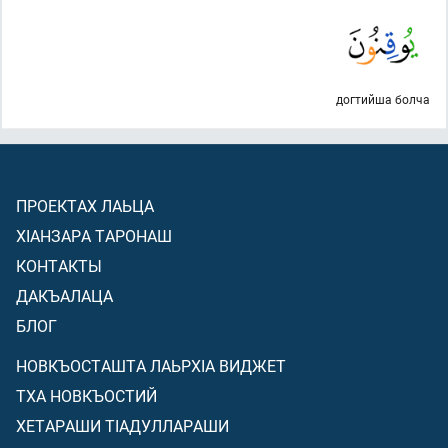
догтийша болча
ПРОЕКТАХ ЛАЬЦА
ХIАНЗАРА ТАРОНАШ
КОНТАКТЫ
ДАКЪАЛАЦА
БЛОГ
НОВКЪОСТАШТА ЛАЬРХIА ВИДЖЕТ
ТХА НОВКЪОСТИЙ
ХЕТАРАШИ ТIАДУЛЛАРАШИ