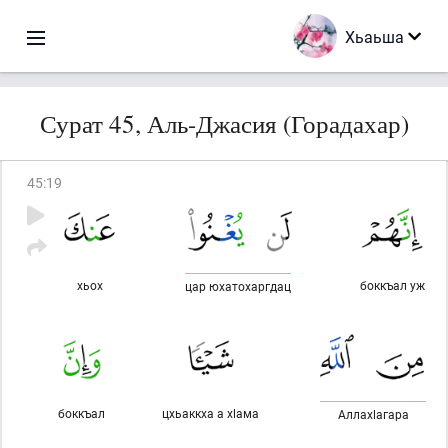
Хьаьша
Сурат 45, Аль-Джасия (Горадахар)
45
:
19
хьох
боккъал уж
цар юхатохаргдац
боккъал
цхьаккха а хlама
Аллахlагара