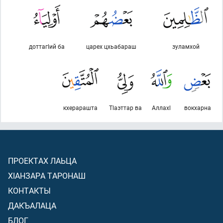
доттагlий ба
царех цхьабараш
зуламхой
кхерарашта
Тlаэттар ва
Аллахl
вокхарна
ПРОЕКТАХ ЛАЬЦА
ХIАНЗАРА ТАРОНАШ
КОНТАКТЫ
ДАКЪАЛАЦА
БЛОГ