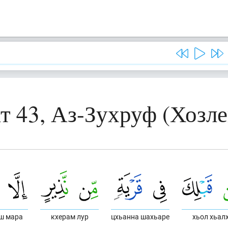
т 43, Аз-Зухруф (Хозл
ш мара
кхерам лур
цхьанна шахьаре
хьол хьал