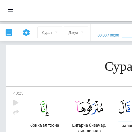
Сурат
Джуз
00:00
/
00:00
Сура
43
:
23
боккъал тхона
цигарча бизачар,
оала
хьалдолчар