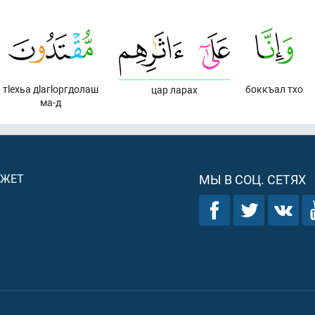
тlехьа дlагlоргдолаш
боккъал тхо
цар ларах
ма-д
ДЖЕТ
МЫ В СОЦ. СЕТЯХ