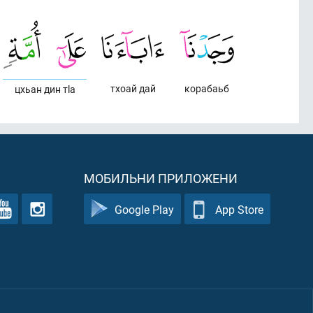
тхоай дай
корабаьб
цхьан дин тlа
МОБИЛЬНИ ПРИЛОЖЕНИ
Google Play
App Store