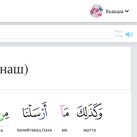
Хьаьша
енаш)
вахийтавац Оаха
ма
иштта
ха