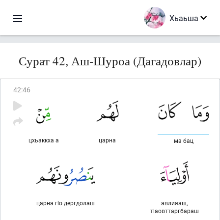
Хьаьша
Сурат 42, Аш-Шуроа (Дагадовлар)
42
:
46
цхьаккха а
царна
ма бац
царна гlо дергдолаш
авлияаш,
тlаовттаргбараш