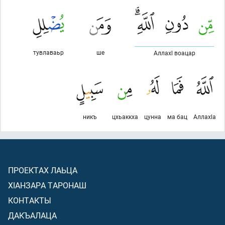
тувлаваьр
ше
Аллахl воацар
никъ
цхьаккха
цунна
ма бац
Аллахlа
ПРОЕКТАХ ЛАЬЦА
ХIАНЗАРА ТАРОНАШ
КОНТАКТЫ
ДАКЪАЛАЦА