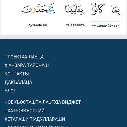
духьале еш
Тха аяташта
уж хилар бахьан
ПРОЕКТАХ ЛАЬЦА
ХIАНЗАРА ТАРОНАШ
КОНТАКТЫ
ДАКЪАЛАЦА
БЛОГ
НОВКЪОСТАШТА ЛАЬРХIА ВИДЖЕТ
ТХА НОВКЪОСТИЙ
ХЕТАРАШИ ТIАДУЛЛАРАШИ