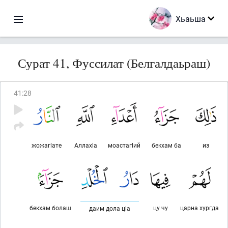
Хьаьша
Сурат 41, Фуссилат (Белгалдаьраш)
41
:
28
жожагlате
Аллахlа
моастагlий
бекхам ба
из
бекхам болаш
цу чу
царна хургда
даим дола цlа