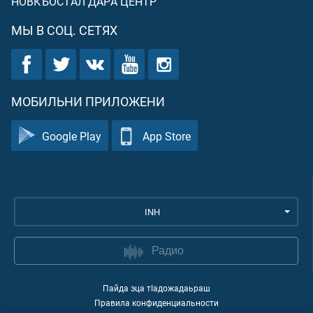
НОВКЪОСТАЛ ДАРА ЦЕНТР
МЫ В СОЦ. СЕТЯХ
МОБИЛЬНИ ПРИЛОЖЕНИ
Google Play
App Store
INH
Радио
Пайда эца тIадожадаьраш
Правила конфиденциальности