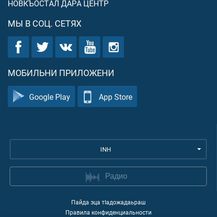
НОВКЪОСТАЛ ДАРА ЦЕНТР
МЫ В СОЦ. СЕТЯХ
МОБИЛЬНИ ПРИЛОЖЕНИ
Google Play
App Store
INH
Радио
Пайда эца тIадожадаьраш
Правила конфиденциальности