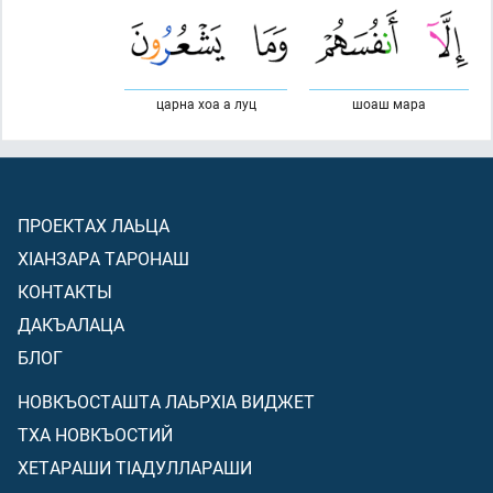
царна хоа а луц
шоаш мара
ПРОЕКТАХ ЛАЬЦА
ХIАНЗАРА ТАРОНАШ
КОНТАКТЫ
ДАКЪАЛАЦА
БЛОГ
НОВКЪОСТАШТА ЛАЬРХIА ВИДЖЕТ
ТХА НОВКЪОСТИЙ
ХЕТАРАШИ ТIАДУЛЛАРАШИ