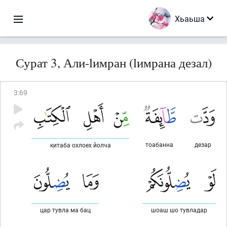
Хьаьша
Сурат 3, Али-lимран (lимрана дезал)
3
:
69
тоабанна
дезар
китаба охлоех йолча
цар тувла ма бац
шоаш шо тувладар