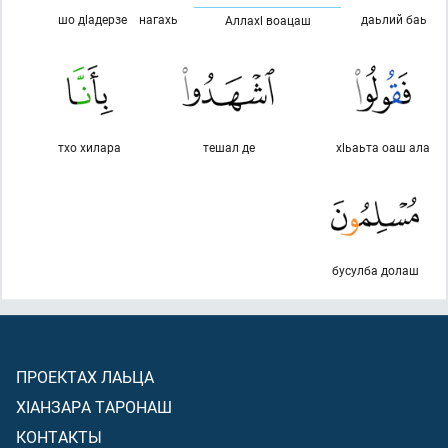
шо дlадерзе
нагахь
даьлий баь
Аллахl воацаш
тхо хилара
тешал де
хlьаьта оаш ала
бусулба долаш
ПРОЕКТАХ ЛАЬЦА
ХIАНЗАРА ТАРОНАШ
КОНТАКТЫ