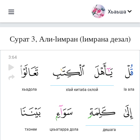
Хьаьша
Сурат 3, Али-lимран (lимрана дезал)
3
:
64
хьадола
lа ала
хlай китаба охлой
тхонеи
цхьатарра дола
дешага