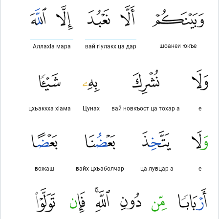
шоанеи юкъе
Аллахlа мара
вай гlулакх ца дар
цхьаккха хlама
Цунах
вай новкъост ца тохар а
е
вожаш
вайх цхьаболчар
ца лувцар а
е