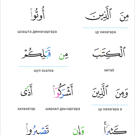
шоашта денначаргара
цу нахагара
китаб
шул хьалха
халахетар
ширкал даьчаргара
цу нахагара а