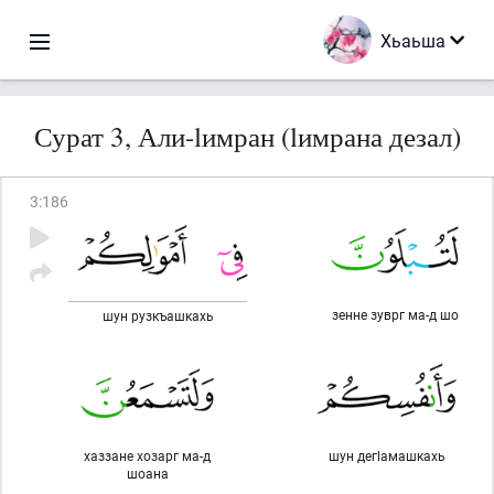
Хьаьша
Сурат 3, Али-lимран (lимрана дезал)
3
:
186
зенне зуврг ма-д шо
шун рузкъашкахь
хаззане хозарг ма-д
шун дегlамашкахь
шоана