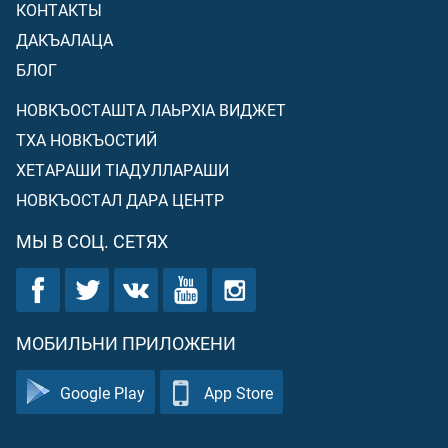
КОНТАКТЫ
ДАКЪАЛАЦА
БЛОГ
НОВКЪОСТАШТА ЛАЬРХIА ВИДЖЕТ
ТХА НОВКЪОСТИЙ
ХЕТАРАШИ ТIАДУЛЛАРАШИ
НОВКЪОСТАЛ ДАРА ЦЕНТР
МЫ В СОЦ. СЕТЯХ
МОБИЛЬНИ ПРИЛОЖЕНИ
Google Play
App Store