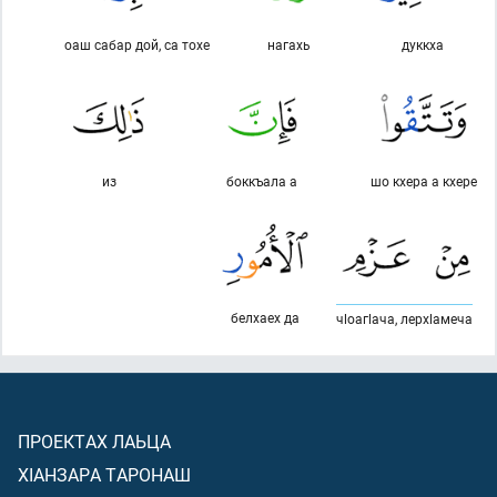
оаш сабар дой, са тохе
нагахь
дуккха
из
боккъала а
шо кхера а кхере
белхаех да
чlоагlача, лерхlамеча
ПРОЕКТАХ ЛАЬЦА
ХIАНЗАРА ТАРОНАШ