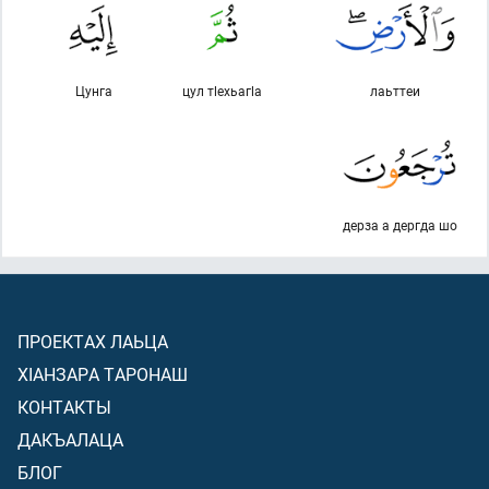
Цунга
цул тlехьагlа
лаьттеи
дерза а дергда шо
ПРОЕКТАХ ЛАЬЦА
ХIАНЗАРА ТАРОНАШ
КОНТАКТЫ
ДАКЪАЛАЦА
БЛОГ