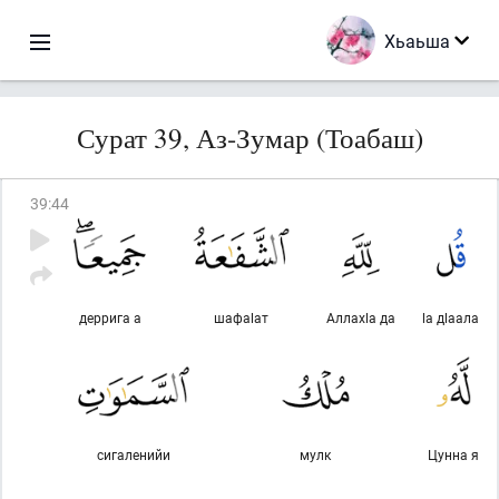
Хьаьша
Сурат 39, Аз-Зумар (Тоабаш)
39
:
44
деррига а
шафаlат
Аллахlа да
lа дlаала
сигаленийи
мулк
Цунна я