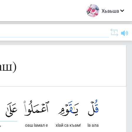
Хьаьша
аш)
оаш lамал е
хlай са къам!
lа ала
ь