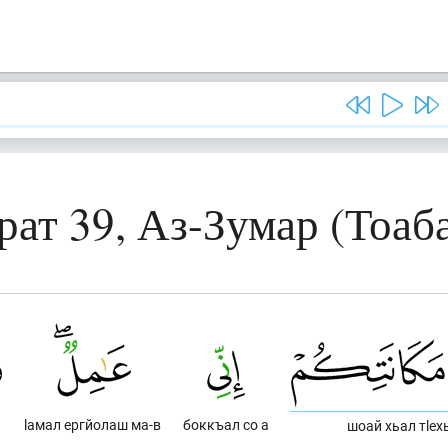
рат 39, Аз-Зумар (Тоаб
lамал ергйолаш ма-в
боккъал со а
шоай хьал тlех