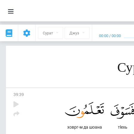
Сурат
Джуз
00:00
/
00:00
Су
39
:
39
ховрг-м да шоана
тlехь