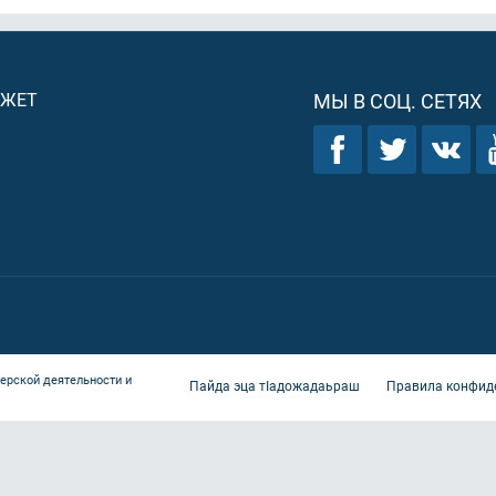
ДЖЕТ
МЫ В СОЦ. СЕТЯХ
ерской деятельности и
Пайда эца тIадожадаьраш
Правила конфид