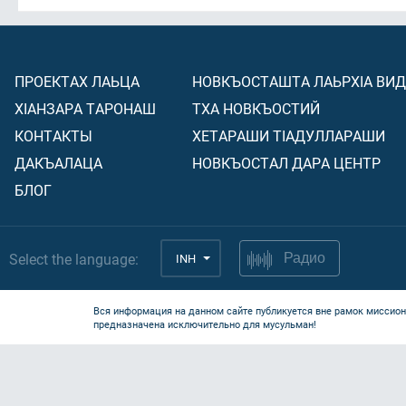
ПРОЕКТАХ ЛАЬЦА
НОВКЪОСТАШТА ЛАЬРХIА ВИ
ХIАНЗАРА ТАРОНАШ
ТХА НОВКЪОСТИЙ
КОНТАКТЫ
ХЕТАРАШИ ТIАДУЛЛАРАШИ
ДАКЪАЛАЦА
НОВКЪОСТАЛ ДАРА ЦЕНТР
БЛОГ
Select the language:
INH
Радио
Вся информация на данном сайте публикуется вне рамок миссион
предназначена исключительно для мусульман!