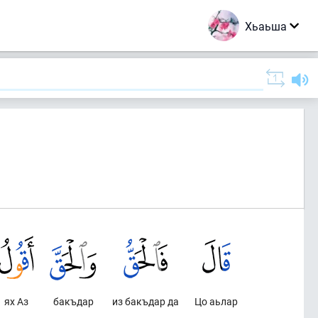
Хьаьша
ях Аз
бакъдар
из бакъдар да
Цо аьлар