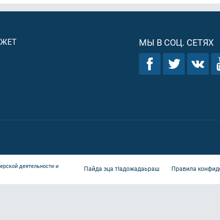
ДЖЕТ
МЫ В СОЦ. СЕТЯХ
ерской деятельности и
Пайда эца тIадожадаьраш
Правила конфид