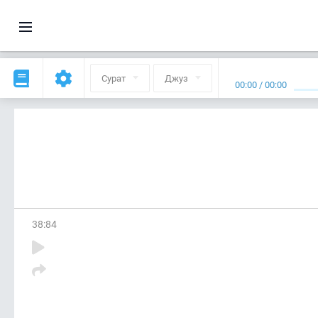
Сурат
Джуз
00:00
/
00:00
38
:
84