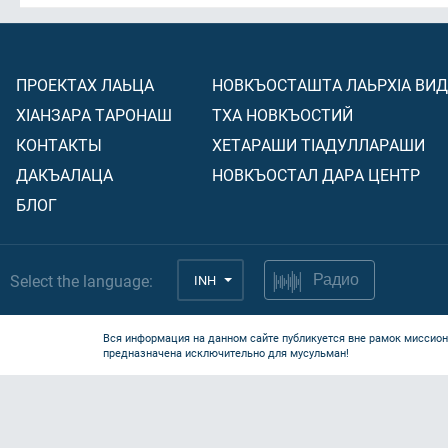
ПРОЕКТАХ ЛАЬЦА
НОВКЪОСТАШТА ЛАЬРХIА ВИ
ХIАНЗАРА ТАРОНАШ
ТХА НОВКЪОСТИЙ
КОНТАКТЫ
ХЕТАРАШИ ТIАДУЛЛАРАШИ
ДАКЪАЛАЦА
НОВКЪОСТАЛ ДАРА ЦЕНТР
БЛОГ
Select the language:
INH
Радио
Вся информация на данном сайте публикуется вне рамок миссион
предназначена исключительно для мусульман!