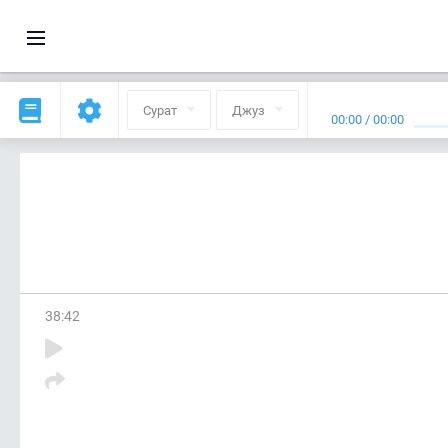
Сурат
Джуз
00:00
/
00:00
38
:
42