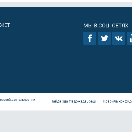
ДЖЕТ
МЫ В СОЦ. СЕТЯХ
ерской деятельности и
Пайда эца тIадожадаьраш
Правила конфид