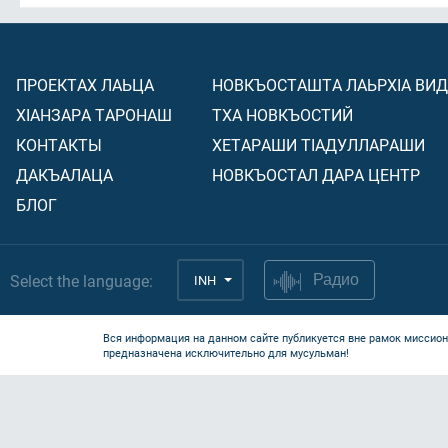
ПРОЕКТАХ ЛАЬЦА
НОВКЪОСТАШТА ЛАЬРХIА ВИ
ХIАНЗАРА ТАРОНАШ
ТХА НОВКЪОСТИЙ
КОНТАКТЫ
ХЕТАРАШИ ТIАДУЛЛАРАШИ
ДАКЪАЛАЦА
НОВКЪОСТАЛ ДАРА ЦЕНТР
БЛОГ
Select the language:
INH
Радио
Вся информация на данном сайте публикуется вне рамок миссион
предназначена исключительно для мусульман!