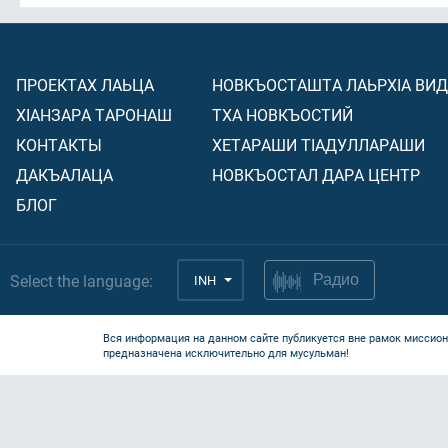
ПРОЕКТАХ ЛАЬЦА
НОВКЪОСТАШТА ЛАЬРХIА ВИ
ХIАНЗАРА ТАРОНАШ
ТХА НОВКЪОСТИЙ
КОНТАКТЫ
ХЕТАРАШИ ТIАДУЛЛАРАШИ
ДАКЪАЛАЦА
НОВКЪОСТАЛ ДАРА ЦЕНТР
БЛОГ
Select the language:
INH
Радио
Вся информация на данном сайте публикуется вне рамок миссион
предназначена исключительно для мусульман!