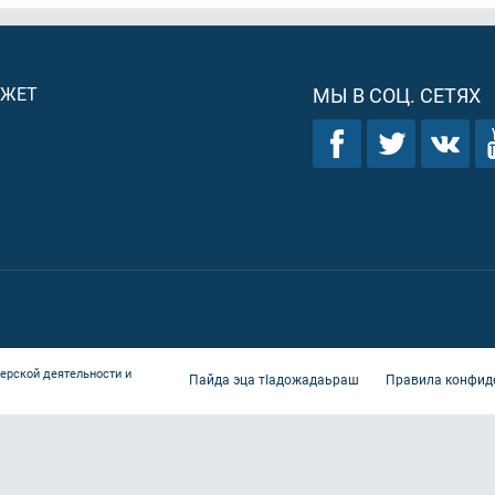
ДЖЕТ
МЫ В СОЦ. СЕТЯХ
ерской деятельности и
Пайда эца тIадожадаьраш
Правила конфид