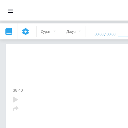
Сурат
Джуз
00:00
/
00:00
38
:
40