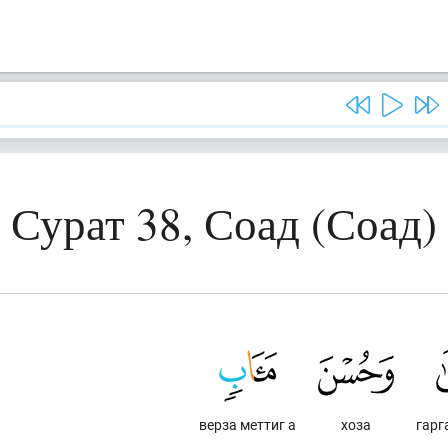
Сурат 38, Соад (Соад)
верза меттиг а
хоза
гарг