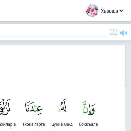
Хьаьша
ахилар а
Тхона гарга
цунна ма-д
боккъала