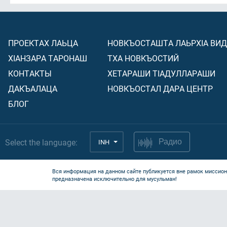
ПРОЕКТАХ ЛАЬЦА
НОВКЪОСТАШТА ЛАЬРХIА ВИ
ХIАНЗАРА ТАРОНАШ
ТХА НОВКЪОСТИЙ
КОНТАКТЫ
ХЕТАРАШИ ТIАДУЛЛАРАШИ
ДАКЪАЛАЦА
НОВКЪОСТАЛ ДАРА ЦЕНТР
БЛОГ
Select the language:
INH
Радио
Вся информация на данном сайте публикуется вне рамок миссион
предназначена исключительно для мусульман!