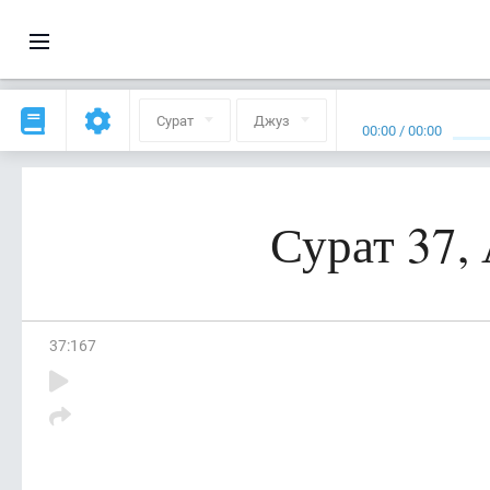
Сурат
Джуз
00:00
/
00:00
Сурат 37,
37
:
167