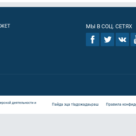
ДЖЕТ
МЫ В СОЦ. СЕТЯХ
ерской деятельности и
Пайда эца тIадожадаьраш
Правила конфид