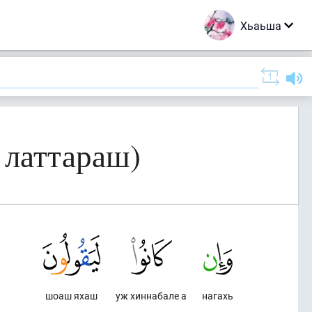
Хьаьша
 латтараш)
шоаш яхаш
уж хиннабале а
нагахь