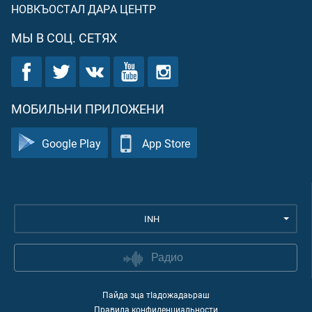
НОВКЪОСТАЛ ДАРА ЦЕНТР
МЫ В СОЦ. СЕТЯХ
МОБИЛЬНИ ПРИЛОЖЕНИ
Google Play
App Store
INH
Радио
Пайда эца тIадожадаьраш
Правила конфиденциальности