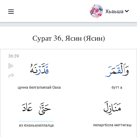
Хьаьша
Сурат 36, Ясин (Ясин)
36
:
39
цунна белгалъяхай Оаха
бутт а
леларгбола меттигаш
из юхахьахиллалца