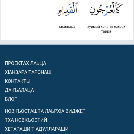
къаьнара
хурмай хена ткъоврох
тарра
ПРОЕКТАХ ЛАЬЦА
ХIАНЗАРА ТАРОНАШ
КОНТАКТЫ
ДАКЪАЛАЦА
БЛОГ
НОВКЪОСТАШТА ЛАЬРХIА ВИДЖЕТ
ТХА НОВКЪОСТИЙ
ХЕТАРАШИ ТIАДУЛЛАРАШИ