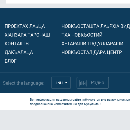
ПРОЕКТАХ ЛАЬЦА
НОВКЪОСТАШТА ЛАЬРХIА ВИ
ХIАНЗАРА ТАРОНАШ
ТХА НОВКЪОСТИЙ
КОНТАКТЫ
ХЕТАРАШИ ТIАДУЛЛАРАШИ
ДАКЪАЛАЦА
НОВКЪОСТАЛ ДАРА ЦЕНТР
БЛОГ
Select the language:
INH
Радио
Вся информация на данном сайте публикуется вне рамок миссион
предназначена исключительно для мусульман!