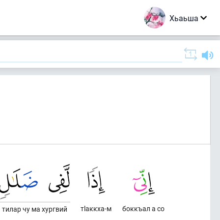
Хьаьша
тlаккха-м
боккъал а со
тилар чу ма хургвий