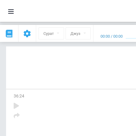
Сурат
Джуз
00:00
/
00:00
36
:
24