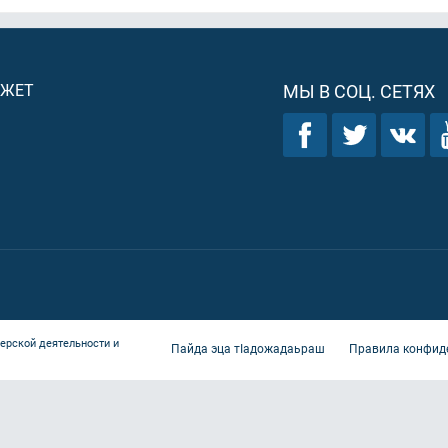
ДЖЕТ
МЫ В СОЦ. СЕТЯХ
ерской деятельности и
Пайда эца тIадожадаьраш
Правила конфид