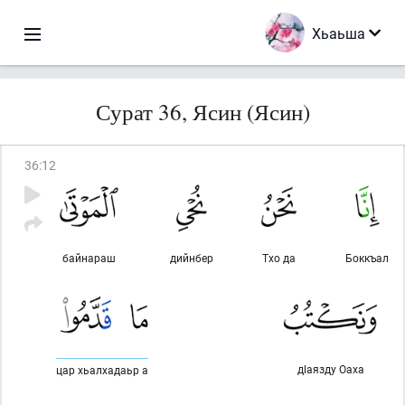
Хьаьша
Сурат 36, Ясин (Ясин)
36
:
12
байнараш
дийнбер
Тхо да
Боккъал
дlаязду Оаха
цар хьалхадаьр а