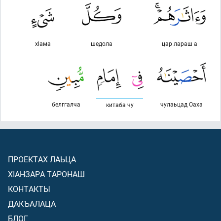
хlама
шедола
цар лараш а
белггалча
чулаьцад Оаха
китаба чу
ПРОЕКТАХ ЛАЬЦА
ХIАНЗАРА ТАРОНАШ
КОНТАКТЫ
ДАКЪАЛАЦА
БЛОГ