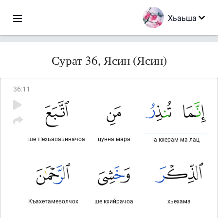
Хьаьша
Сурат 36, Ясин (Ясин)
36
:
11
ше тlехьаваьнначоа
цунна мара
lа кхерам ма лац
Къахетамеволчох
ше кхийрачоа
хьехама