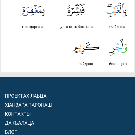
гештдарца а
цунга кхаъ баккха lа
къайлагlа
сийдола
йоалаца а
ПРОЕКТАХ ЛАЬЦА
ХIАНЗАРА ТАРОНАШ
КОНТАКТЫ
ДАКЪАЛАЦА
БЛОГ