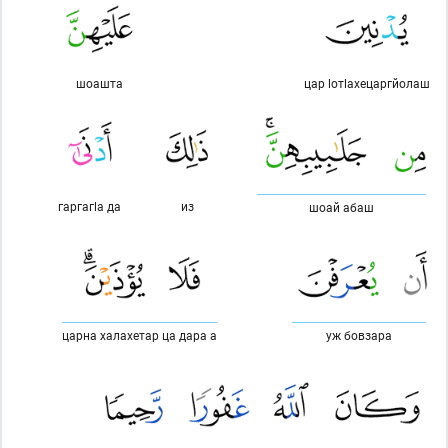
шоашта
цар lотlахецаргйолаш
гаргагlа да
из
шоай абаш
царна халахетар ца дара а
уж бовзара