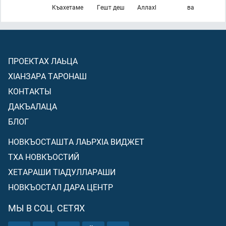
Къахетаме
Гешт деш
Аллахl
ва
ПРОЕКТАХ ЛАЬЦА
ХIАНЗАРА ТАРОНАШ
КОНТАКТЫ
ДАКЪАЛАЦА
БЛОГ
НОВКЪОСТАШТА ЛАЬРХIА ВИДЖЕТ
ТХА НОВКЪОСТИЙ
ХЕТАРАШИ ТIАДУЛЛАРАШИ
НОВКЪОСТАЛ ДАРА ЦЕНТР
МЫ В СОЦ. СЕТЯХ