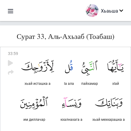
Хьаьша
Сурат 33, Аль-Ахьзаб (Тоабаш)
33
:
59
хьай исташка а
lа ала
пайхамар
хlай
им диллачар
кхалнахага а
хьай мехкарашка а