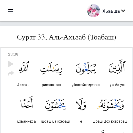
Хьаьша
Сурат 33, Аль-Ахьзаб (Тоабаш)
33
:
39
Аллахlа
рисалаташ
дlакхайкадераш
уж ба уж
цхьаннех а
шоаш ца кхераш
е
шоаш Цох кхерараш