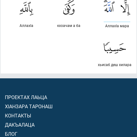
Аллахlа
кхоачам а ба
Аллахlа мара
хьисаб деш хилара
ПРОЕКТАХ ЛАЬЦА
ХIАНЗАРА ТАРОНАШ
КОНТАКТЫ
ДАКЪАЛАЦА
БЛОГ