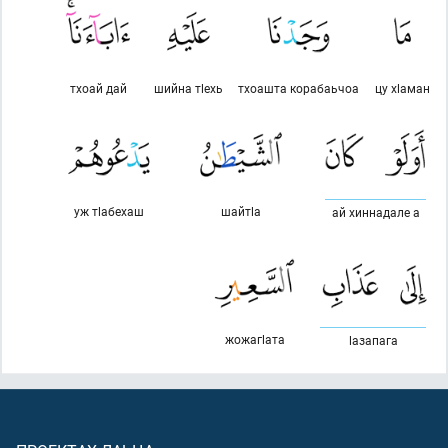
тхоай дай
шийна тlехь
тхоашта корабаьчоа
цу хlаман
уж тlабехаш
шайтlа
ай хиннадале а
жожагlата
lазапага