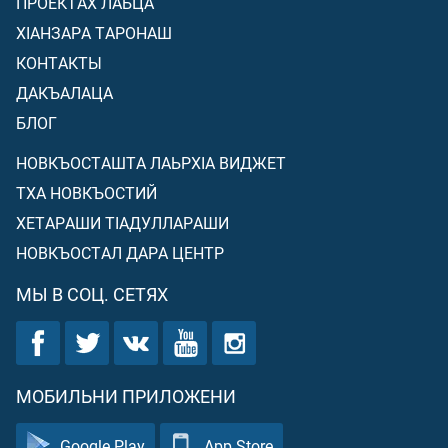
ПРОЕКТАХ ЛАЬЦА
ХIАНЗАРА ТАРОНАШ
КОНТАКТЫ
ДАКЪАЛАЦА
БЛОГ
НОВКЪОСТАШТА ЛАЬРХIА ВИДЖЕТ
ТХА НОВКЪОСТИЙ
ХЕТАРАШИ ТIАДУЛЛАРАШИ
НОВКЪОСТАЛ ДАРА ЦЕНТР
МЫ В СОЦ. СЕТЯХ
МОБИЛЬНИ ПРИЛОЖЕНИ
Google Play
App Store