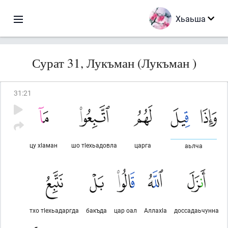
Хьаьша
Сурат 31, Лукъман (Лукъман )
31
:
21
цу хlаман
шо тlехьадовла
царга
аьлча
тхо тlехьадаргда
бакъда
цар оал
Аллахlа
доссадаьчунна