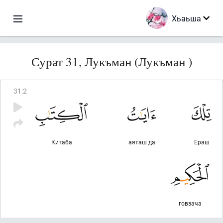
Хьаьша
Сурат 31, Лукъман (Лукъман )
31
:
2
Китаба
аяташ да
Ераш
говзача