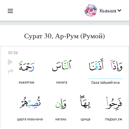
Хьаьша
Сурат 30, Ар-Рум (Румой)
30
:
36
къахетам
нахага
Оаха lайшийтача
царга кхаьчача
нагахь
цунца
гlадъух уж