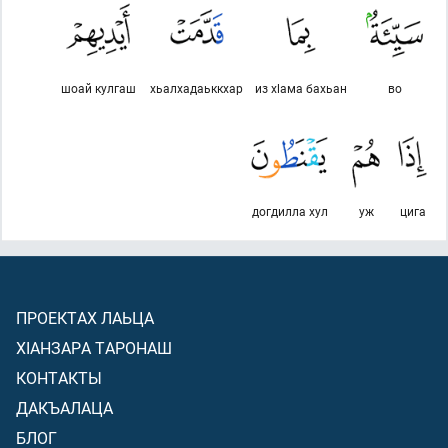
шоай кулгаш
хьалхадаьккхар
из хlама бахьан
во
догдилла хул
уж
цига
ПРОЕКТАХ ЛАЬЦА
ХIАНЗАРА ТАРОНАШ
КОНТАКТЫ
ДАКЪАЛАЦА
БЛОГ