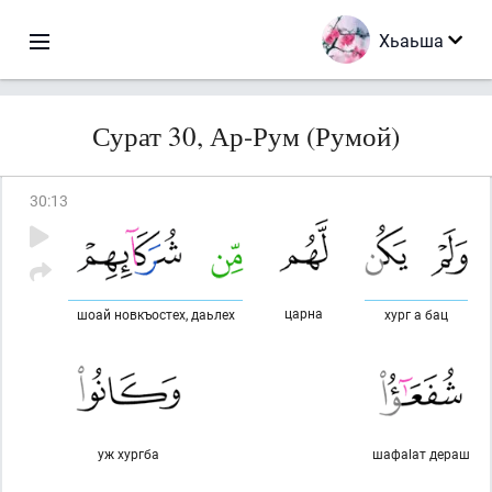
Хьаьша
Сурат 30, Ар-Рум (Румой)
30
:
13
царна
шоай новкъостех, даьлех
хург а бац
уж хургба
шафаlат дераш