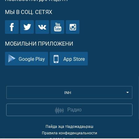
МЫ В СОЦ. СЕТЯХ
МОБИЛЬНИ ПРИЛОЖЕНИ
Google Play
App Store
INH
Радио
Пайда эца тIадожадаьраш
Правила конфиденциальности