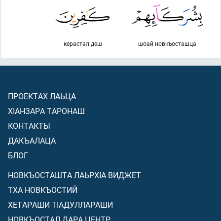
керастал деш
шоай новкъосташца
ПРОЕКТАХ ЛАЬЦА
ХIАНЗАРА ТАРОНАШ
КОНТАКТЫ
ДАКЪАЛАЦА
БЛОГ
НОВКЪОСТАШТА ЛАЬРХIА ВИДЖЕТ
ТХА НОВКЪОСТИЙ
ХЕТАРАШИ ТIАДУЛЛАРАШИ
НОВКЪОСТАЛ ДАРА ЦЕНТР