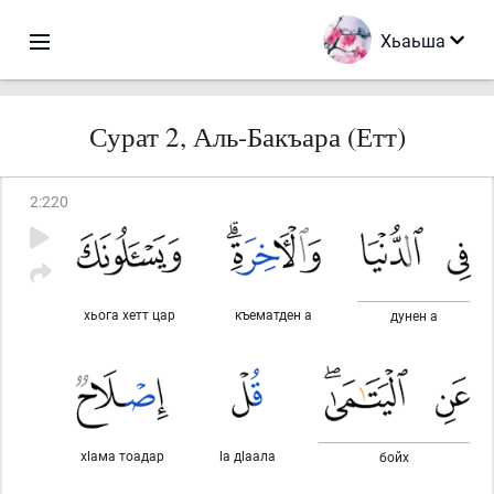
Хьаьша
Сурат 2, Аль-Бакъара (Етт)
2
:
220
хьога хетт цар
къематден а
дунен а
хlама тоадар
lа дlаала
бойх