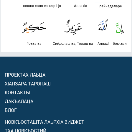
шоана хало ергьяр Цо
Аллахlа
лайнадаларе
Говза ва
Сийдолаш ва, Толаш ва
Аллахl
боккъал
ПРОЕКТАХ ЛАЬЦА
ХIАНЗАРА ТАРОНАШ
КОНТАКТЫ
ДАКЪАЛАЦА
БЛОГ
НОВКЪОСТАШТА ЛАЬРХIА ВИДЖЕТ
ТХА НОВКЪОСТИЙ