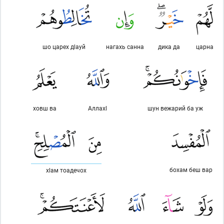
шо царех дlауй
нагахь санна
дика да
царна
ховш ва
Аллахl
шун вежарий ба уж
бохам беш вар
хlам тоадечох