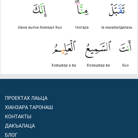
хlана аьлча боккъал Хьо
тхогара
lа къоабалделахь
Ховшвар а ва
Хозашвар ва
Хьо
ПРОЕКТАХ ЛАЬЦА
ХIАНЗАРА ТАРОНАШ
КОНТАКТЫ
ДАКЪАЛАЦА
БЛОГ