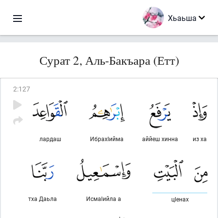
Хьаьша
Сурат 2, Аль-Бакъара (Етт)
2
:
127
лардаш
Ибрахlийма
аййеш хинна
из ха
тха Даьла
Исмаlийла а
цlенах