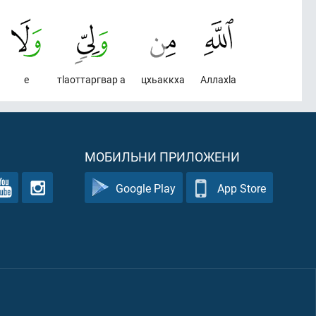
е
тlаоттаргвар а
цхьаккха
Аллахlа
МОБИЛЬНИ ПРИЛОЖЕНИ
Google Play
App Store