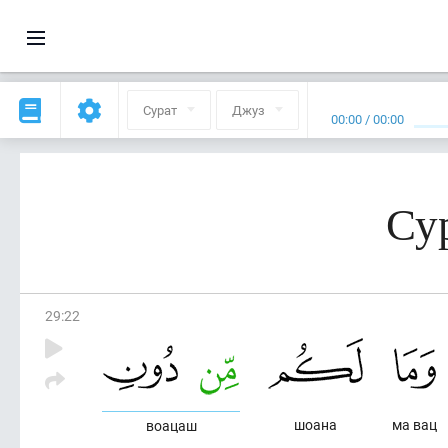
Сурат
Джуз
00:00
/
00:00
Сур
29
:
22
шоана
ма вац
воацаш