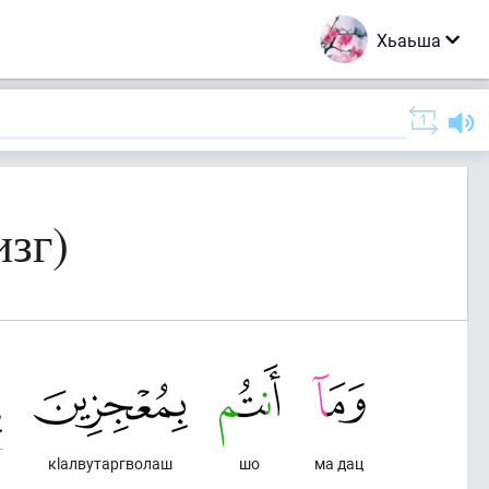
Хьаьша
изг)
кlалвутаргволаш
шо
ма дац