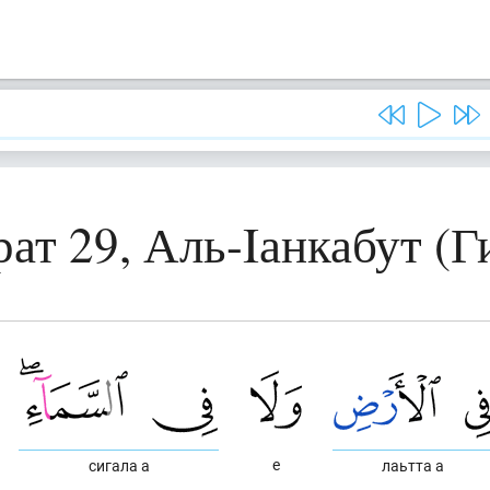
ат 29, Аль-Iанкабут (Г
е
сигала а
лаьтта а