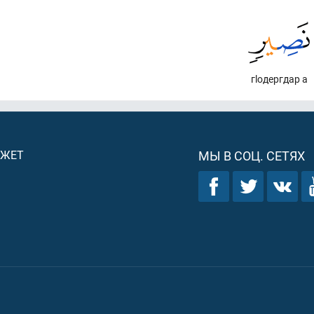
гlодергдар а
ДЖЕТ
МЫ В СОЦ. СЕТЯХ